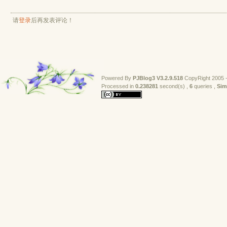
请
登录
后再发表评论！
Powered By
PJBlog3
V3.2.9.518
CopyRight 2005 -
Processed in 
0.238281
second(s) , 
6
queries , 
Sim