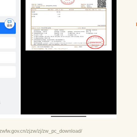
jzwfw.gov.cn/zjzw/zj/zw_pc_download/