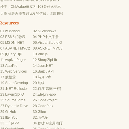
有-10...
楼主，ChkValue值应为-103是什么意思
呢？...
大哥 你最近能看到我发的信息，请跟我联
系，我有个制...
Resources
01.
w3school
02.
51Windows
03.
ES6入门教程
04.
PHP中文手册
05.
MSDN
|
.NET
06.
Visual Studio
|
O
07.
ASP.NET MVC2
08.
ASP.NET MVC3
09.
jQuery
|
D
|
P
10.
Vue.js
11.
AspNetPager
12.
SharpZipLib
13.
AjaxPro
14.
Json.NET
15.
Web Services
16.
BaiDu API
17.
数据堂
18.
纯真IP库
19.
SharpDevelop
20.
动软
21.
.NET Reflector
22.
百度
|
高德
[坐标]
23.
Layui
|
G
|
X
|
Q
24.
Ele
|
uni-app
25.
SourceForge
26.
CodeProject
27.
Dynamic Drive
28.
CodePlex
29.
GitHub
30.
Gitee
31.
IItellYou
32.
面包多
33.
一门APP
34.
秒哒
|
AI应用
|
扣子