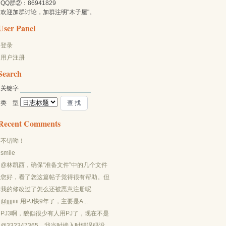
QQ群②：86941829
欢迎加群讨论，加群注明"木子屋"。
User Panel
登录
用户注册
Search
关键字 
类 型 
Recent Comments
不错呦！
smile
@林凯西，确保“准备文件”中的几个文件
都有安装，S...
您好，看了您这篇帖子觉得很有帮助。但
是有个问题想请...
我的修改过了怎么还被恶意注册呢
@jjjjiiii 用PJ快9年了，主要是A...
PJ3啊，貌似很少有人用PJ了，现在不是
WP就是z...
@332347365，我当时接入时错误码没