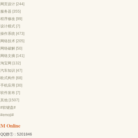
网页设计 [244]
服务器 [355]
程序修改 [99]
设计模式 [7]
操作系统 [473]
网络技术 [205]
网络破解 [50]
网络文摘 [141]
淘宝网 [132]
汽车知识 [47]
欧式构件 [68]
手机应用 [30]
软件发布 [7]
其他 [1507]
#软键盘#
#emoji#
IM Online
QQ群①：5201846