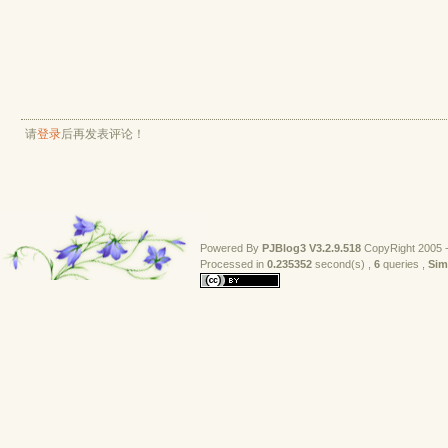
请
登录
后再发表评论！
Powered By
PJBlog3
V3.2.9.518
CopyRight 2005 -
Processed in 
0.235352
second(s) , 
6
queries , 
Sim