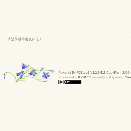
请
登录
后再发表评论！
Powered By
PJBlog3
V3.2.9.518
CopyRight 2005 -
Processed in 
0.220703
second(s) , 
6
queries , 
Sim