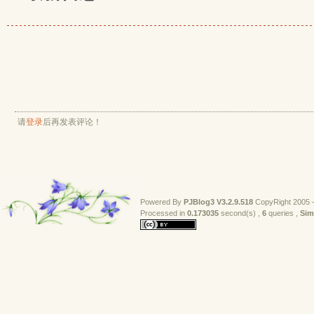
请
登录
后再发表评论！
Powered By
PJBlog3
V3.2.9.518
CopyRight 2005 -
Processed in 
0.173035
second(s) , 
6
queries , 
Sim