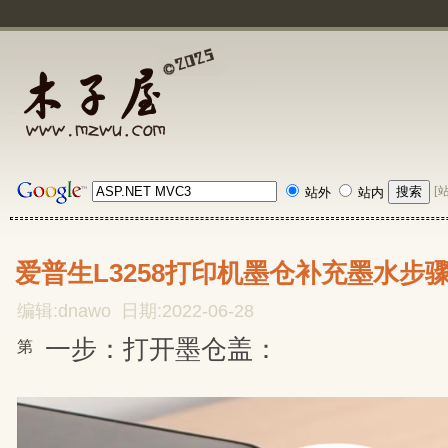
[
站外
站内
爱普生L3258打印机墨仓补充墨水步
编辑:dnawo 日期:2022-06-28
一步：打开墨仓盖：
第