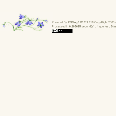
Powered By
PJBlog3
V3.2.9.518
CopyRight 2005 -
Processed in 
0.265625
second(s) , 
4
queries , 
Sim