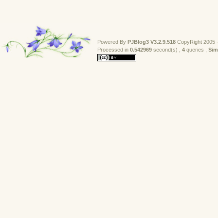
Powered By
PJBlog3
V3.2.9.518
CopyRight 2005 -
Processed in 
0.542969
second(s) , 
4
queries , 
Sim