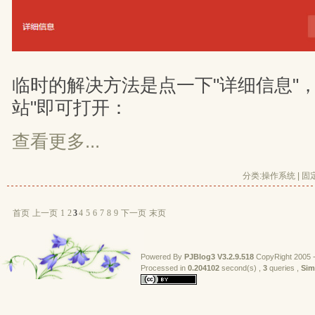
临时的解决方法是点一下"详细信息"
站"即可打开：
查看更多...
分类:
操作系统
| 
固
首页
上一页
1
2
3
4
5
6
7
8
9
下一页
末页
Powered By
PJBlog3
V3.2.9.518
CopyRight 2005 -
Processed in 
0.204102
second(s) , 
3
queries , 
Sim