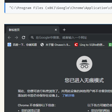
"C:\Program Files (x86)\Google\Chrome\Application\c