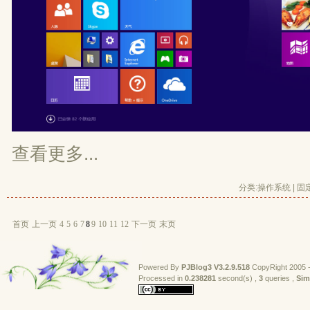
查看更多...
分类:
操作系统
| 
固
首页
上一页
4
5
6
7
8
9
10
11
12
下一页
末页
Powered By
PJBlog3
V3.2.9.518
CopyRight 2005 -
Processed in 
0.238281
second(s) , 
3
queries , 
Sim