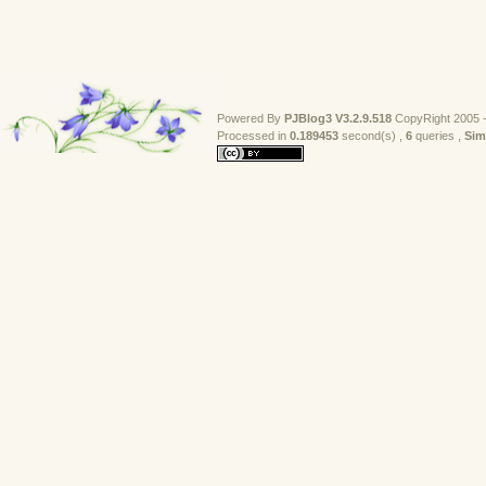
Powered By
PJBlog3
V3.2.9.518
CopyRight 2005 -
Processed in 
0.189453
second(s) , 
6
queries , 
Sim