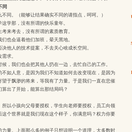
不同
么不同。（能够让结果确实不同的请指点，呵呵。）
学这学那，没有所谓的快乐童年。
生考来考去，没有所谓的素质教育。
我们也会逼着他们加班，晕天黑地。
否决他人的技术提案，不去关心啥成长空间。
改需求。
时候，我们也会把其他人扔在一边，去忙自己的工作。
的不如人意，是因为我们不知道如何去改变现在，是因为
寄望于飘渺的将来，等我有了力量。于是我们一直在悲催
们算出了开始，能算出那结局吗？
。所以小孩向父母要授权，学生向老师要授权，员工向领
后这个世界就是我们现在这个样子，你满意吗？权力你要
的力量。上面那么多的例子只想说明一个道理，大多数时