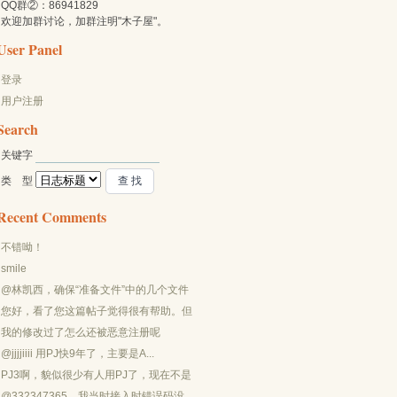
QQ群②：86941829
欢迎加群讨论，加群注明"木子屋"。
User Panel
登录
用户注册
Search
关键字 
类 型 
Recent Comments
不错呦！
smile
@林凯西，确保“准备文件”中的几个文件
都有安装，S...
您好，看了您这篇帖子觉得很有帮助。但
是有个问题想请...
我的修改过了怎么还被恶意注册呢
@jjjjiiii 用PJ快9年了，主要是A...
PJ3啊，貌似很少有人用PJ了，现在不是
WP就是z...
@332347365，我当时接入时错误码没