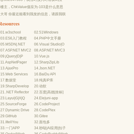
有-10...
楼主，ChkValue值应为-103是什么意思
呢？...
大哥 你最近能看到我发的信息，请跟我联
系，我有个制...
Resources
01.
w3school
02.
51Windows
03.
ES6入门教程
04.
PHP中文手册
05.
MSDN
|
.NET
06.
Visual Studio
|
O
07.
ASP.NET MVC2
08.
ASP.NET MVC3
09.
jQuery
|
D
|
P
10.
Vue.js
11.
AspNetPager
12.
SharpZipLib
13.
AjaxPro
14.
Json.NET
15.
Web Services
16.
BaiDu API
17.
数据堂
18.
纯真IP库
19.
SharpDevelop
20.
动软
21.
.NET Reflector
22.
百度
|
高德
[坐标]
23.
Layui
|
G
|
X
|
Q
24.
Ele
|
uni-app
25.
SourceForge
26.
CodeProject
27.
Dynamic Drive
28.
CodePlex
29.
GitHub
30.
Gitee
31.
IItellYou
32.
面包多
33.
一门APP
34.
秒哒
|
AI应用
|
扣子