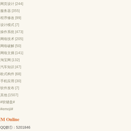
网页设计 [244]
服务器 [355]
程序修改 [99]
设计模式 [7]
操作系统 [473]
网络技术 [205]
网络破解 [50]
网络文摘 [141]
淘宝网 [132]
汽车知识 [47]
欧式构件 [68]
手机应用 [30]
软件发布 [7]
其他 [1507]
#软键盘#
#emoji#
IM Online
QQ群①：5201846