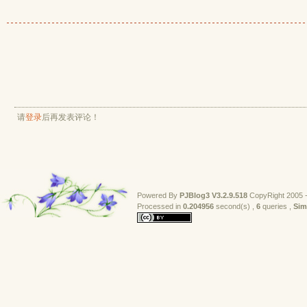
请
登录
后再发表评论！
Powered By
PJBlog3
V3.2.9.518
CopyRight 2005 -
Processed in 
0.204956
second(s) , 
6
queries , 
Sim