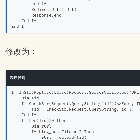
        end if 
        RedirectUrl (rUrl)
        Response.end
    End If
End If
修改为：
程序代码
If InStr(Replace(LCase(Request.ServerVariables("URL
    Dim Tid
    If CheckStr(Request.QueryString("id"))<>Empty T
        Tid = CheckStr(Request.QueryString("id"))
    End If
    If Len(Tid)>0 Then 
        Dim rUrl
        If blog_postFile = 2 Then
            rUrl = caload(Tid)