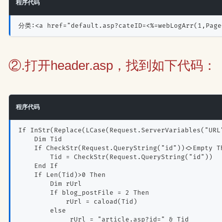
程序代码
分类:<a href="default.asp?cateID=<%=webLogArr(1,Page
②.打开header.asp，找到如下代码：
程序代码
If InStr(Replace(LCase(Request.ServerVariables("URL
    Dim Tid
    If CheckStr(Request.QueryString("id"))<>Empty T
        Tid = CheckStr(Request.QueryString("id"))
    End If
    If Len(Tid)>0 Then 
        Dim rUrl
        If blog_postFile = 2 Then
            rUrl = caload(Tid)
        else
             rUrl = "article.asp?id=" & Tid