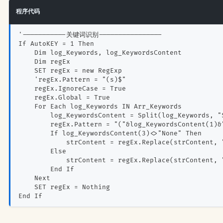
程序代码
'-----------关键词识别----------------
If AutoKEY = 1 Then
    Dim log_Keywords, log_KeywordsContent
    Dim regEx
    SET regEx = new RegExp
    'regEx.Pattern = "(s)$"
    regEx.IgnoreCase = True
    regEx.Global = True
    For Each log_Keywords IN Arr_Keywords
        log_KeywordsContent = Split(log_Keywords, "
        regEx.Pattern = "("&log_KeywordsContent(1)&
        If log_KeywordsContent(3)<>"None" Then
            strContent = regEx.Replace(strContent, 
        Else
            strContent = regEx.Replace(strContent, 
        End If
    Next
    SET regEx = Nothing
End If