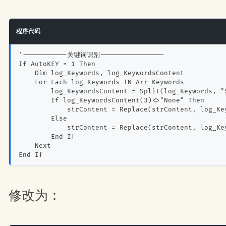
程序代码
'-----------关键词识别----------------
If AutoKEY = 1 Then
    Dim log_Keywords, log_KeywordsContent
    For Each log_Keywords IN Arr_Keywords
        log_KeywordsContent = Split(log_Keywords, "
        If log_KeywordsContent(3)<>"None" Then
            strContent = Replace(strContent, log_Ke
        Else
            strContent = Replace(strContent, log_Ke
        End If
    Next
End If
修改为：