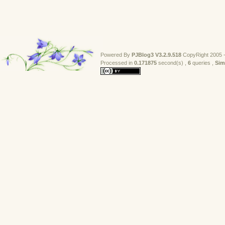
Powered By
PJBlog3
V3.2.9.518
CopyRight 2005 -
Processed in 
0.171875
second(s) , 
6
queries , 
Sim