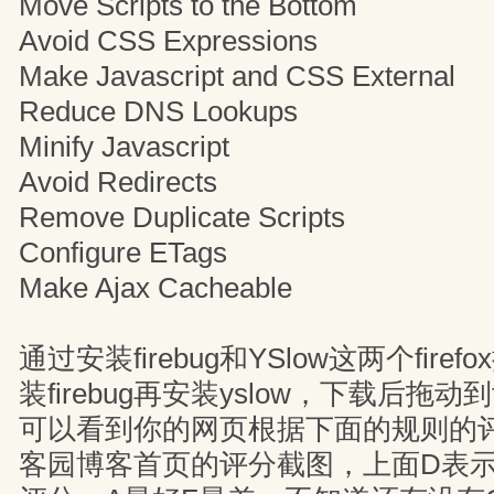
Move Scripts to the Bottom
Avoid CSS Expressions
Make Javascript and CSS External
Reduce DNS Lookups
Minify Javascript
Avoid Redirects
Remove Duplicate Scripts
Configure ETags
Make Ajax Cacheable
通过安装firebug和YSlow这两个fire
装firebug再安装yslow，下载后拖动到f
可以看到你的网页根据下面的规则的
客园博客首页的评分截图，上面D表