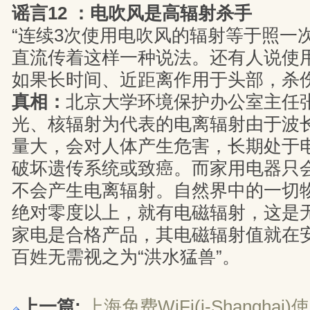
谣言12 ：电吹风是高辐射杀手
“连续3次使用电吹风的辐射等于照一次
直流传着这样一种说法。还有人说使
如果长时间、近距离作用于头部，杀
真相：
北京大学环境保护办公室主任
光、核辐射为代表的电离辐射由于波
量大，会对人体产生危害，长期处于
破坏遗传系统或致癌。而家用电器只
不会产生电离辐射。自然界中的一切
绝对零度以上，就有电磁辐射，这是
家电是合格产品，其电磁辐射值就在
百姓无需视之为“洪水猛兽”。
上一篇:
上海免费WiFi(i-Shanghai