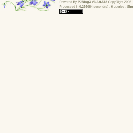
Powered By
PJBlog3
V3.2.9.518
CopyRight 2005 -
Processed in 
0.236084
second(s) , 
6
queries , 
Sim