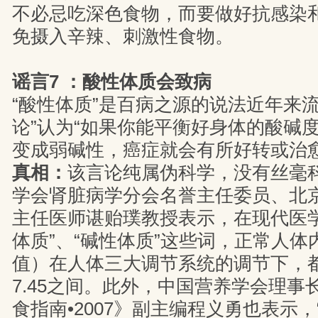
不必忌吃深色食物，而要做好抗感染
免摄入辛辣、刺激性食物。
谣言7 ：酸性体质会致病
“酸性体质”是百病之源的说法近年来流
论”认为“如果你能平衡好身体的酸碱度
变成弱碱性，癌症就会有所好转或治愈
真相：
该言论纯属伪科学，没有丝毫
学会肾脏病学分会名誉主任委员、北
主任医师谌贻璞教授表示，在现代医学
体质”、“碱性体质”这些词，正常人体
值）在人体三大调节系统的调节下，都会
7.45之间。此外，中国营养学会理事
食指南•2007》副主编程义勇也表示