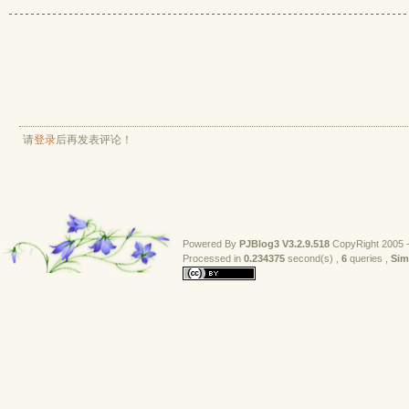
请
登录
后再发表评论！
Powered By
PJBlog3
V3.2.9.518
CopyRight 2005 -
Processed in 
0.234375
second(s) , 
6
queries , 
Sim