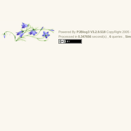
Powered By
PJBlog3
V3.2.9.518
CopyRight 2005 -
Processed in 
0.347656
second(s) , 
6
queries , 
Sim