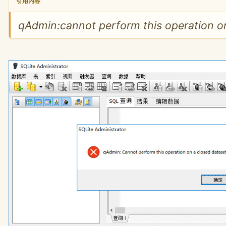
引用内容
qAdmin:cannot perform this operation on