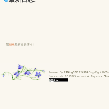
请
登录
后再发表评论！
Powered By
PJBlog3
V3.2.9.518
CopyRight 2005 -
Processed in 
0.171875
second(s) , 
6
queries , 
Sim