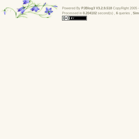
Powered By
PJBlog3
V3.2.9.518
CopyRight 2005 -
Processed in 
0.204102
second(s) , 
6
queries , 
Sim