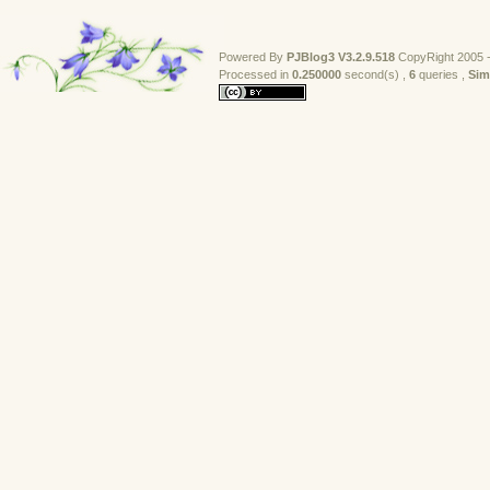
Powered By
PJBlog3
V3.2.9.518
CopyRight 2005 -
Processed in 
0.250000
second(s) , 
6
queries , 
Sim