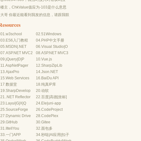
有-10...
楼主，ChkValue值应为-103是什么意思
呢？...
大哥 你最近能看到我发的信息，请跟我联
系，我有个制...
Resources
01.
w3school
02.
51Windows
03.
ES6入门教程
04.
PHP中文手册
05.
MSDN
|
.NET
06.
Visual Studio
|
O
07.
ASP.NET MVC2
08.
ASP.NET MVC3
09.
jQuery
|
D
|
P
10.
Vue.js
11.
AspNetPager
12.
SharpZipLib
13.
AjaxPro
14.
Json.NET
pe="text/javascript"></script>
15.
Web Services
16.
BaiDu API
17.
数据堂
18.
纯真IP库
19.
SharpDevelop
20.
动软
21.
.NET Reflector
22.
百度
|
高德
[坐标]
23.
Layui
|
G
|
X
|
Q
24.
Ele
|
uni-app
25.
SourceForge
26.
CodeProject
27.
Dynamic Drive
28.
CodePlex
29.
GitHub
30.
Gitee
31.
IItellYou
32.
面包多
33.
一门APP
34.
秒哒
|
AI应用
|
扣子