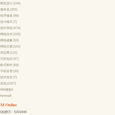
网页设计 [244]
服务器 [355]
程序修改 [99]
设计模式 [7]
操作系统 [474]
网络技术 [205]
网络破解 [50]
网络文摘 [141]
淘宝网 [132]
汽车知识 [47]
欧式构件 [68]
手机应用 [30]
软件发布 [7]
其他 [1507]
#软键盘#
#emoji#
IM Online
QQ群①：5201846