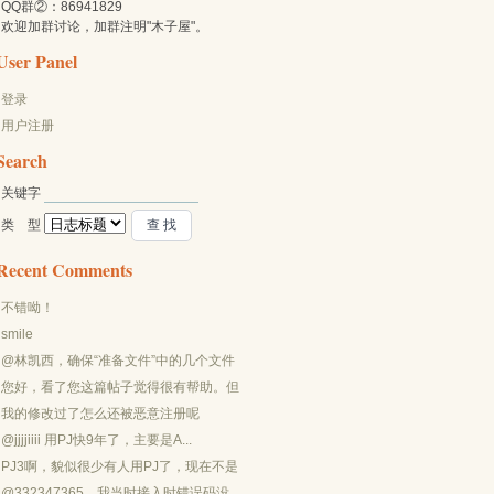
QQ群②：86941829
欢迎加群讨论，加群注明"木子屋"。
User Panel
登录
用户注册
Search
关键字 
类 型 
Recent Comments
不错呦！
smile
@林凯西，确保“准备文件”中的几个文件
都有安装，S...
您好，看了您这篇帖子觉得很有帮助。但
是有个问题想请...
我的修改过了怎么还被恶意注册呢
@jjjjiiii 用PJ快9年了，主要是A...
PJ3啊，貌似很少有人用PJ了，现在不是
WP就是z...
@332347365，我当时接入时错误码没