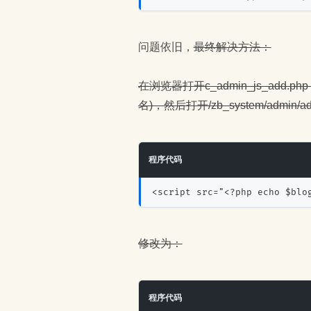
问题依旧，
最终解决方法：
在浏览器打开c_admin_js_add.php，保
名)，然后打开/zb_system/admin/a
程序代码
<script src="<?php echo $blo
修改为：
程序代码