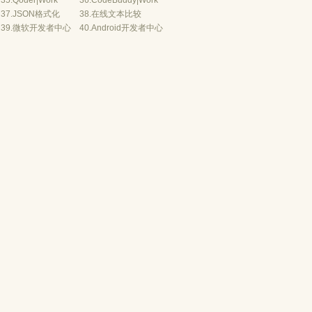
35.
Qoder
|
Work
36.
CodeBuddy
|
Work
37.
JSON格式化
38.
在线文本比较
39.
微软开发者中心
40.
Android开发者中心