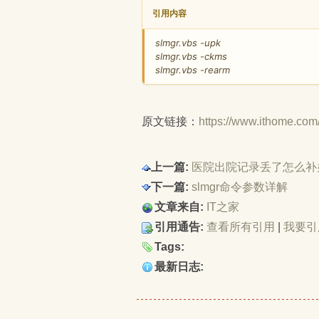
引用内容
slmgr.vbs -upk
slmgr.vbs -ckms
slmgr.vbs -rearm
原文链接：
https://www.ithome.com
上一篇:
医院出院记录丢了怎么补
下一篇:
slmgr命令参数详解
文章来自:
IT之家
引用通告:
查看所有引用
| 
我要引
Tags:
最新日志: