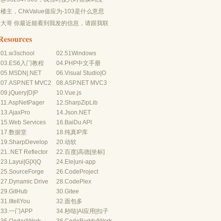
有-10...
楼主，ChkValue值应为-103是什么意思
呢？...
大哥 你最近能看到我发的信息，请跟我联
系，我有个制...
Resources
01.
w3school
02.
51Windows
03.
ES6入门教程
04.
PHP中文手册
05.
MSDN
|
.NET
06.
Visual Studio
|
O
07.
ASP.NET MVC2
08.
ASP.NET MVC3
09.
jQuery
|
D
|
P
10.
Vue.js
11.
AspNetPager
12.
SharpZipLib
13.
AjaxPro
14.
Json.NET
15.
Web Services
16.
BaiDu API
17.
数据堂
18.
纯真IP库
19.
SharpDevelop
20.
动软
21.
.NET Reflector
22.
百度
|
高德
[坐标]
23.
Layui
|
G
|
X
|
Q
24.
Ele
|
uni-app
25.
SourceForge
26.
CodeProject
27.
Dynamic Drive
28.
CodePlex
29.
GitHub
30.
Gitee
31.
IItellYou
32.
面包多
33.
一门APP
34.
秒哒
|
AI应用
|
扣子