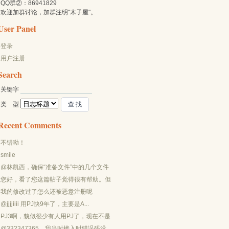
QQ群②：86941829
欢迎加群讨论，加群注明"木子屋"。
User Panel
登录
用户注册
Search
关键字 
类 型 
Recent Comments
不错呦！
smile
@林凯西，确保“准备文件”中的几个文件
都有安装，S...
您好，看了您这篇帖子觉得很有帮助。但
是有个问题想请...
我的修改过了怎么还被恶意注册呢
@jjjjiiii 用PJ快9年了，主要是A...
PJ3啊，貌似很少有人用PJ了，现在不是
WP就是z...
@332347365，我当时接入时错误码没