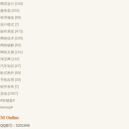
网页设计 [244]
服务器 [355]
程序修改 [99]
设计模式 [7]
操作系统 [473]
网络技术 [205]
网络破解 [50]
网络文摘 [141]
淘宝网 [132]
汽车知识 [47]
欧式构件 [68]
手机应用 [30]
软件发布 [7]
其他 [1507]
#软键盘#
#emoji#
IM Online
QQ群①：5201846