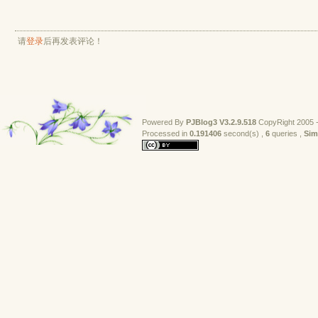
请
登录
后再发表评论！
Powered By
PJBlog3
V3.2.9.518
CopyRight 2005 -
Processed in 
0.191406
second(s) , 
6
queries , 
Sim