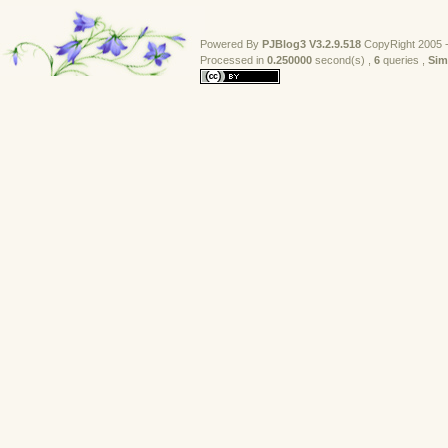
Powered By
PJBlog3
V3.2.9.518
CopyRight 2005 -
Processed in 
0.250000
second(s) , 
6
queries , 
Sim