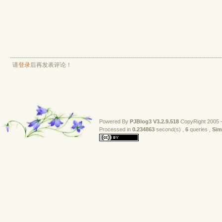
请
登录
后再发表评论！
Powered By
PJBlog3
V3.2.9.518
CopyRight 2005 -
Processed in 
0.234863
second(s) , 
6
queries , 
Sim