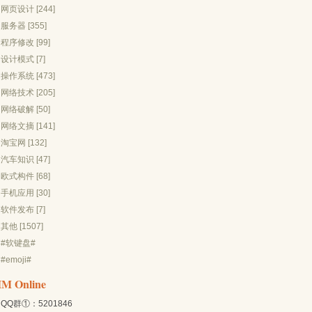
网页设计 [244]
服务器 [355]
程序修改 [99]
设计模式 [7]
操作系统 [473]
网络技术 [205]
网络破解 [50]
网络文摘 [141]
淘宝网 [132]
汽车知识 [47]
欧式构件 [68]
手机应用 [30]
软件发布 [7]
其他 [1507]
#软键盘#
#emoji#
IM Online
QQ群①：5201846