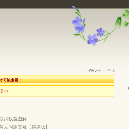
字体大小:
小
中
大
才可以查看！
提示
取消权益图解
常见问题答疑【实操版】