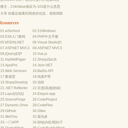
有-10...
楼主，ChkValue值应为-103是什么意思
呢？...
大哥 你最近能看到我发的信息，请跟我联
系，我有个制...
Resources
01.
w3school
02.
51Windows
03.
ES6入门教程
04.
PHP中文手册
05.
MSDN
|
.NET
06.
Visual Studio
|
O
07.
ASP.NET MVC2
08.
ASP.NET MVC3
09.
jQuery
|
D
|
P
10.
Vue.js
11.
AspNetPager
12.
SharpZipLib
13.
AjaxPro
14.
Json.NET
15.
Web Services
16.
BaiDu API
17.
数据堂
18.
纯真IP库
19.
SharpDevelop
20.
动软
21.
.NET Reflector
22.
百度
|
高德
[坐标]
23.
Layui
|
G
|
X
|
Q
24.
Ele
|
uni-app
25.
SourceForge
26.
CodeProject
27.
Dynamic Drive
28.
CodePlex
29.
GitHub
30.
Gitee
31.
IItellYou
32.
面包多
33.
一门APP
34.
秒哒
|
AI应用
|
扣子