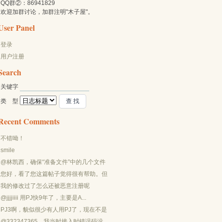
QQ群②：86941829
欢迎加群讨论，加群注明"木子屋"。
User Panel
登录
用户注册
Search
关键字 
类 型 
Recent Comments
不错呦！
smile
@林凯西，确保“准备文件”中的几个文件
都有安装，S...
您好，看了您这篇帖子觉得很有帮助。但
是有个问题想请...
我的修改过了怎么还被恶意注册呢
@jjjjiiii 用PJ快9年了，主要是A...
PJ3啊，貌似很少有人用PJ了，现在不是
WP就是z...
@332347365，我当时接入时错误码没