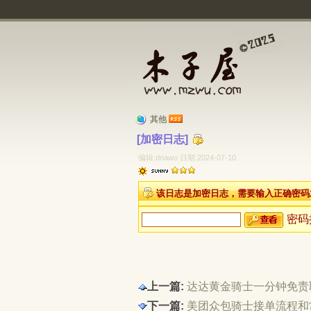
其他
[加密日志] 
编辑:dnawo 日期:2024-07-10
该日志是加密日志，需要输入正确密码
密码
上一篇:
达达黄金骑士一分钟免责
下一篇:
美团众包骑士接单流程和