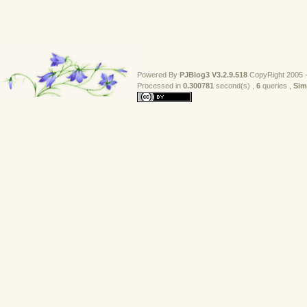
Powered By
PJBlog3
V3.2.9.518
CopyRight 2005 -
Processed in 
0.300781
second(s) , 
6
queries , 
Sim