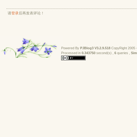
请
登录
后再发表评论！
Powered By
PJBlog3
V3.2.9.518
CopyRight 2005 -
Processed in 
0.343750
second(s) , 
6
queries , 
Sim