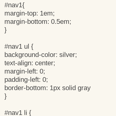
#nav1{
margin-top: 1em;
margin-bottom: 0.5em;
}
#nav1 ul {
background-color: silver;
text-align: center;
margin-left: 0;
padding-left: 0;
border-bottom: 1px solid gray
}
#nav1 li {