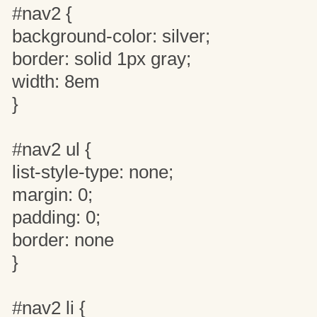
#nav2 {
background-color: silver;
border: solid 1px gray;
width: 8em
}
#nav2 ul {
list-style-type: none;
margin: 0;
padding: 0;
border: none
}
#nav2 li {