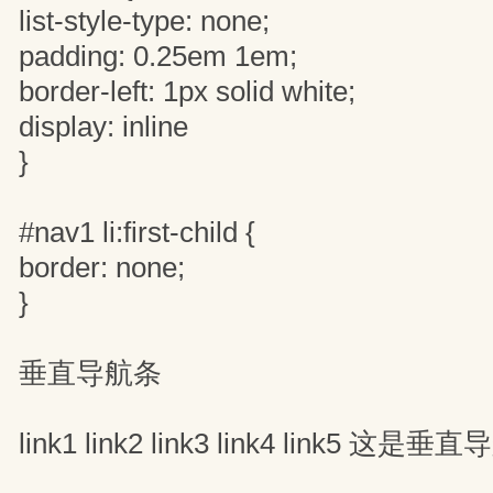
list-style-type: none;
padding: 0.25em 1em;
border-left: 1px solid white;
display: inline
}
#nav1 li:first-child {
border: none;
}
垂直导航条
link1 link2 link3 link4 link5 