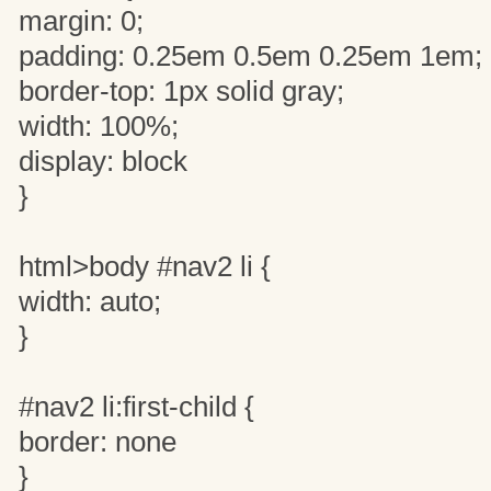
margin: 0;
padding: 0.25em 0.5em 0.25em 1em;
border-top: 1px solid gray;
width: 100%;
display: block
}
html>body #nav2 li {
width: auto;
}
#nav2 li:first-child {
border: none
}