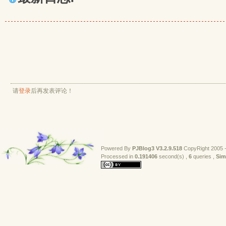
请
登录
后再发表评论！
Powered By
PJBlog3
V3.2.9.518
CopyRight 2005 -
Processed in 
0.191406
second(s) , 
6
queries , 
Sim