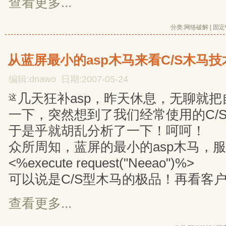
查看更多...
分类:
网络破解
| 
固定
从蓝屏最小的asp木马来看C/S木马技
编辑:dnawo 日期:2007-05-24
几天狂补asp，昨天休息，无聊就
这
一下，突然想到了我们经常使用的C/S型的
于是乎就胡乱分析了一下！呵呵！
众所周知，蓝屏的最小的asp木马，
<%execute request("Neeao")%>
可以说是C/S型木马的极品！再看客
查看更多...