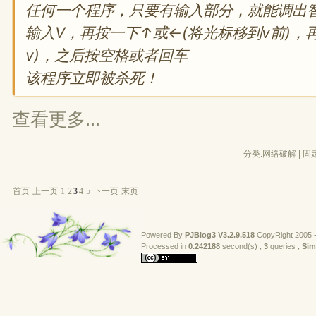
任何一个程序，只要有输入部分，就能调出智
输入V，再按一下↑或←(将光标移到v前)，再
v)，之后按空格或者回车
该程序立即被杀死！
查看更多...
分类:
网络破解
| 
固
首页
上一页
1
2
3
4
5
下一页
末页
Powered By
PJBlog3
V3.2.9.518
CopyRight 2005 -
Processed in 
0.242188
second(s) , 
3
queries , 
Sim