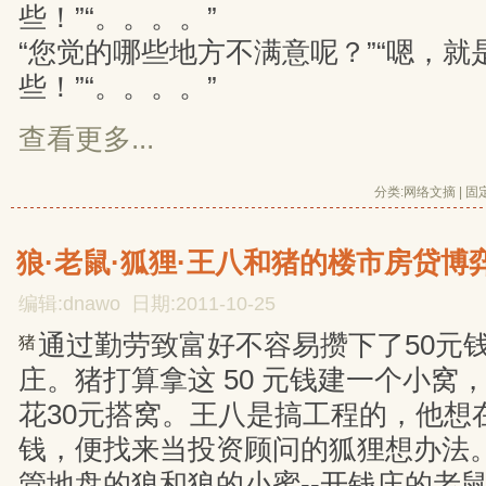
些！”“。。。。”
“您觉的哪些地方不满意呢？”“嗯，就
些！”“。。。。”
查看更多...
分类:
网络文摘
| 
固
狼·老鼠·狐狸·王八和猪的楼市房贷博
编辑:dnawo 日期:2011-10-25
通过勤劳致富好不容易攒下了50元
猪
庄。猪打算拿这 50 元钱建一个小窝
花30元搭窝。王八是搞工程的，他想
钱，便找来当投资顾问的狐狸想办法
管地盘的狼和狼的小蜜--开钱庄的老