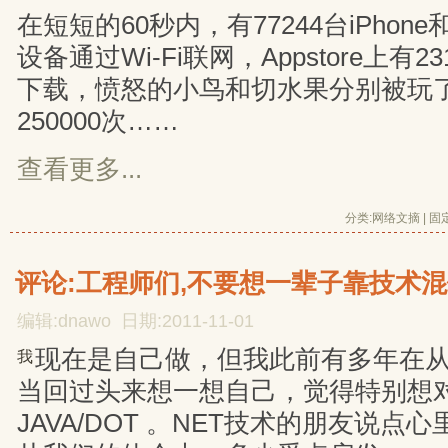
在短短的60秒内，有77244台iPhone和51
设备通过Wi-Fi联网，Appstore上有
下载，愤怒的小鸟和切水果分别被玩了2
250000次……
查看更多...
分类:
网络文摘
| 
固
评论:工程师们,不要想一辈子靠技术
编辑:dnawo 日期:2011-11-01
现在是自己做，但我此前有多年在
我
当回过头来想一想自己，觉得特别想
JAVA/DOT 。NET技术的朋友说点