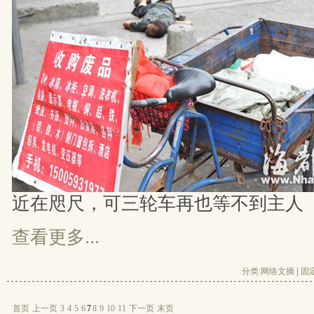
近在咫尺，可三轮车再也等不到主人
查看更多...
分类:
网络文摘
| 
固
首页
上一页
3
4
5
6
7
8
9
10
11
下一页
末页