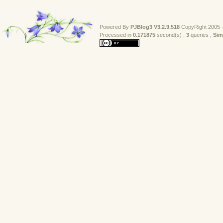
Powered By
PJBlog3
V3.2.9.518
CopyRight 2005 -
Processed in 
0.171875
second(s) , 
3
queries , 
Sim