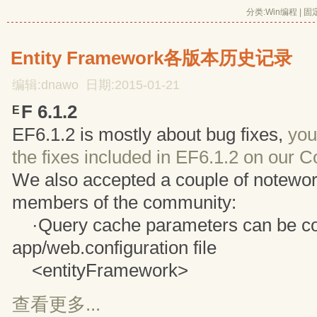
分类:
Win编程
| 
固
Entity Framework各版本历史记录
编辑:dnawo 日期:2015-01-21
F 6.1.2
E
EF6.1.2 is mostly about bug fixes,
you
the fixes included in EF6.1.2 on our C
We also accepted a couple of notewo
members of the community:
·Query cache parameters can be con
app/web.configuration file
<entityFramework> 
查看更多...