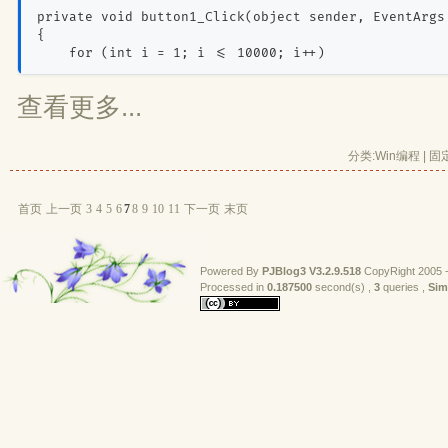
private void button1_Click(object sender, EventArgs
{
    for (int i = 1; i <= 10000; i++)
查看更多...
分类:
Win编程
| 
固
首页
上一页
3
4
5
6
7
8
9
10
11
下一页
末页
Powered By
PJBlog3
V3.2.9.518
CopyRight 2005 -
Processed in 
0.187500
second(s) , 
3
queries , 
Sim