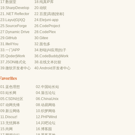
17.
数据堂
18.
纯真IP库
19.
SharpDevelop
20.
动软
21.
.NET Reflector
22.
百度
|
高德
[坐标]
23.
Layui
|
G
|
X
|
Q
24.
Ele
|
uni-app
25.
SourceForge
26.
CodeProject
27.
Dynamic Drive
28.
CodePlex
29.
GitHub
30.
Gitee
31.
IItellYou
32.
面包多
33.
一门APP
34.
秒哒
|
AI应用
|
扣子
35.
Qoder
|
Work
36.
CodeBuddy
|
Work
37.
JSON格式化
38.
在线文本比较
39.
微软开发者中心
40.
Android开发者中心
Favorites
01.
蓝色理想
02.
中国站长站
03.
站长网
04.
落伍论坛
05.
CSDN社区
06.
ChinaUnix
07.
动网先锋
08.
动易网络
09.
新云网络
10.
织梦网络
11.
Discuz!
12.
PHPWind
13.
无忧脚本
14.
闪吧论坛
15.
尚网
16.
博客园