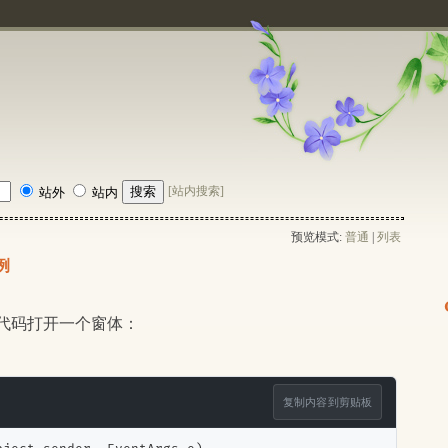
[站内搜索]
站外
站内
预览模式:
普通
| 
列表
例
下面代码打开一个窗体：
复制内容到剪贴板