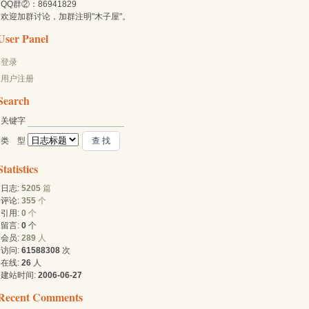
QQ群②：86941829
欢迎加群讨论，加群注明"木子屋"。
User Panel
登录
用户注册
Search
关键字 
类 型 
Statistics
日志:
5205
篇
评论:
355
个
引用:
0
个
留言:
0
个
会员:
289
人
访问:
61588308
次
在线:
26
人
建站时间:
2006-06-27
Recent Comments