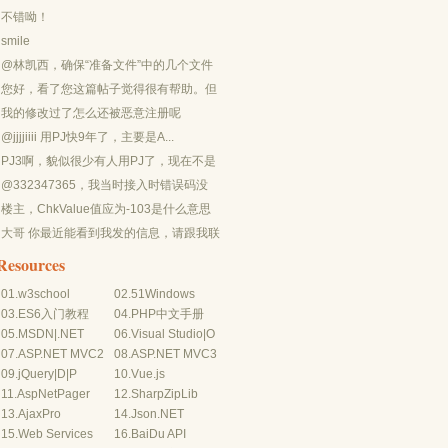
不错呦！
smile
@林凯西，确保“准备文件”中的几个文件
都有安装，S...
您好，看了您这篇帖子觉得很有帮助。但
是有个问题想请...
我的修改过了怎么还被恶意注册呢
@jjjjiiii 用PJ快9年了，主要是A...
PJ3啊，貌似很少有人用PJ了，现在不是
WP就是z...
@332347365，我当时接入时错误码没
有-10...
楼主，ChkValue值应为-103是什么意思
呢？...
大哥 你最近能看到我发的信息，请跟我联
系，我有个制...
Resources
01.
w3school
02.
51Windows
03.
ES6入门教程
04.
PHP中文手册
05.
MSDN
|
.NET
06.
Visual Studio
|
O
07.
ASP.NET MVC2
08.
ASP.NET MVC3
09.
jQuery
|
D
|
P
10.
Vue.js
11.
AspNetPager
12.
SharpZipLib
13.
AjaxPro
14.
Json.NET
15.
Web Services
16.
BaiDu API