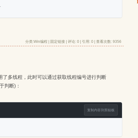
1
分类:
Win编程
| 
固定链接
| 
评论: 0
| 引用: 0 | 查看次数: 9356 
用于判断)：
复制内容到剪贴板