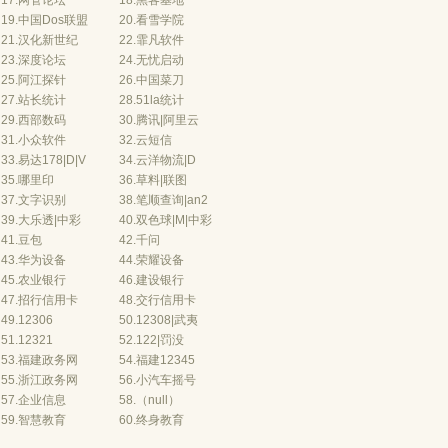
17.
网管论坛
18.
黑客基地
19.
中国Dos联盟
20.
看雪学院
21.
汉化新世纪
22.
霏凡软件
23.
深度论坛
24.
无忧启动
25.
阿江探针
26.
中国菜刀
27.
站长统计
28.
51la统计
29.
西部数码
30.
腾讯
|
阿里云
31.
小众软件
32.
云短信
33.
易
达178
|
D
|
V
34.
云
洋物流
|
D
35.
哪里印
36.
草料
|
联图
37.
文字识别
38.
笔顺查询
|
an2
39.
大乐透
|
中彩
40.
双色球
|
M
|
中彩
41.
豆包
42.
千问
43.
华为设备
44.
荣耀设备
45.
农业银行
46.
建设银行
47.
招行信用卡
48.
交行信用
卡
49.
12306
50.
12308
|
武夷
51.
12321
52.
122
|
罚没
53.
福建政务网
54.
福建12345
55.
浙江政务网
56.
小汽车摇号
57.
企业信息
58.（null）
59.
智慧教育
60.
终身教育