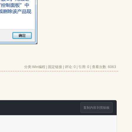
分类:
Win编程
| 
固定链接
| 
评论: 0
| 引用: 0 | 查看次数: 6063 
复制内容到剪贴板