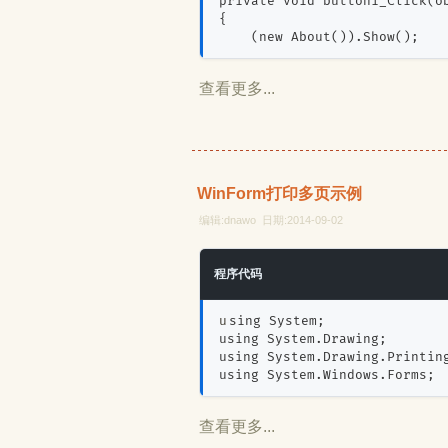
private void button1_Click(o
{
    (new About()).Show();
查看更多...
WinForm打印多页示例
编辑:dnawo 日期:2014-09-02
程序代码
using System;
using System.Drawing;
using System.Drawing.Printin
using System.Windows.Forms;
查看更多...