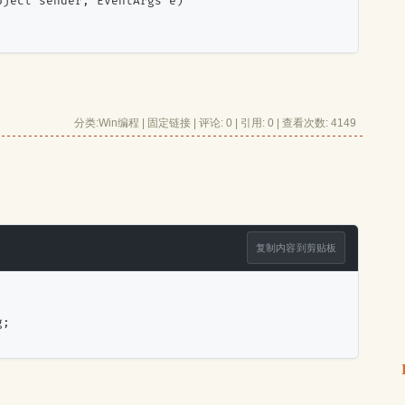
bject sender, EventArgs e)
分类:
Win编程
| 
固定链接
| 
评论: 0
| 引用: 0 | 查看次数: 4149 
复制内容到剪贴板
g;