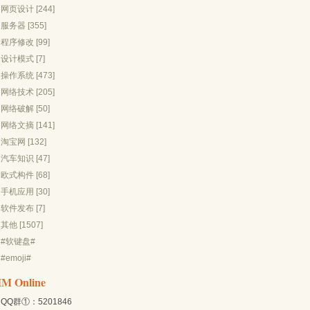
网页设计 [244]
服务器 [355]
程序修改 [99]
设计模式 [7]
操作系统 [473]
网络技术 [205]
网络破解 [50]
网络文摘 [141]
淘宝网 [132]
汽车知识 [47]
欧式构件 [68]
手机应用 [30]
软件发布 [7]
其他 [1507]
#软键盘#
#emoji#
IM Online
QQ群①：5201846