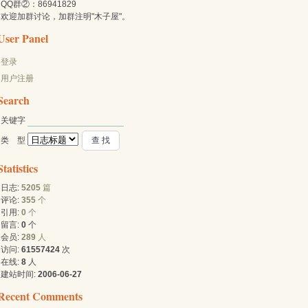
QQ群②：86941829
欢迎加群讨论，加群注明"木子屋"。
User Panel
登录
用户注册
Search
关键字 
类 型 
Statistics
日志:
5205
篇
评论:
355
个
引用:
0
个
留言:
0
个
会员:
289
人
访问:
61557424
次
在线:
8
人
建站时间:
2006-06-27
Recent Comments