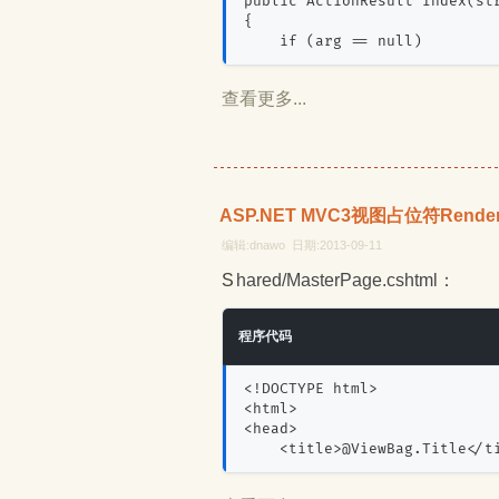
public ActionResult Index(st
{
    if (arg == null)
查看更多...
ASP.NET MVC3视图占位符Rende
编辑:dnawo 日期:2013-09-11
Shared/MasterPage.cshtml：
程序代码
<!DOCTYPE html>
<html>
<head>
    <title>@ViewBag.Title</t