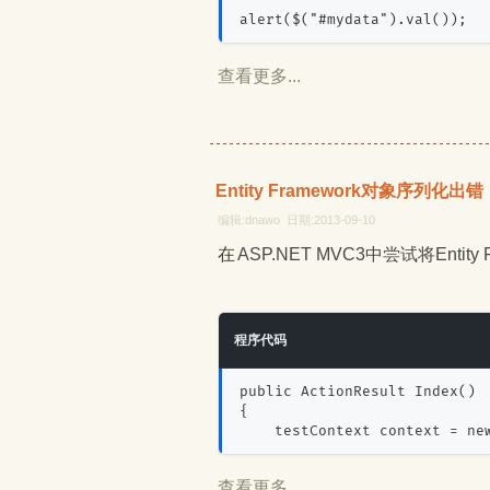
alert($("#mydata").val());
查看更多...
Entity Framework对象序列
编辑:dnawo 日期:2013-09-10
在ASP.NET MVC3中尝试将En
程序代码
public ActionResult Index()
{
    testContext context = ne
查看更多...