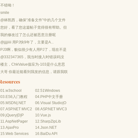
不错呦！
smile
@林凯西，确保“准备文件”中的几个文件
都有安装，S...
您好，看了您这篇帖子觉得很有帮助。但
是有个问题想请...
我的修改过了怎么还被恶意注册呢
@jjjjiiii 用PJ快9年了，主要是A...
PJ3啊，貌似很少有人用PJ了，现在不是
WP就是z...
@332347365，我当时接入时错误码没
有-10...
楼主，ChkValue值应为-103是什么意思
呢？...
大哥 你最近能看到我发的信息，请跟我联
系，我有个制...
Resources
01.
w3school
02.
51Windows
03.
ES6入门教程
04.
PHP中文手册
05.
MSDN
|
.NET
06.
Visual Studio
|
O
07.
ASP.NET MVC2
08.
ASP.NET MVC3
09.
jQuery
|
D
|
P
10.
Vue.js
11.
AspNetPager
12.
SharpZipLib
13.
AjaxPro
14.
Json.NET
15.
Web Services
16.
BaiDu API