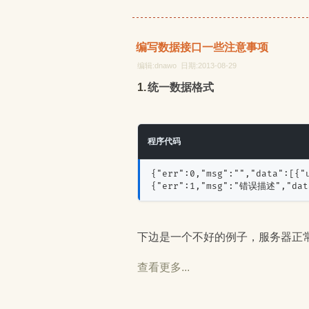
编写数据接口一些注意事项
编辑:dnawo 日期:2013-08-29
1.统一数据格式
程序代码
{"err":0,"msg":"","data":[{"
{"err":1,"msg":"错误描述","dat
下边是一个不好的例子，服务器正
查看更多...