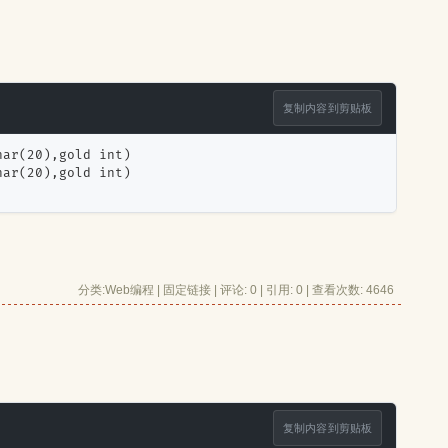
复制内容到剪贴板
har(20),gold int)
har(20),gold int)
分类:
Web编程
| 
固定链接
| 
评论: 0
| 引用: 0 | 查看次数: 4646 
复制内容到剪贴板