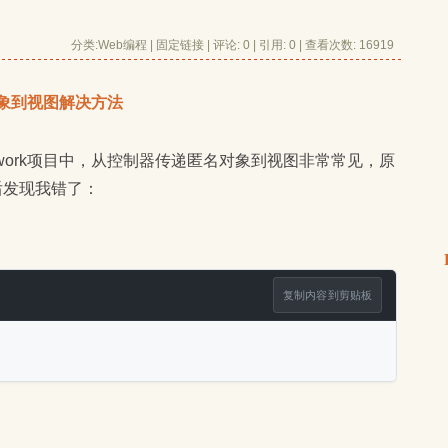
分类:
Web编程
| 
固定链接
| 
评论: 0
| 引用: 0 | 查看次数: 16919 
名对象到视图解决方法
最后发现我错了：
复制内容到剪贴板