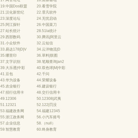
17.
网管论坛
18.
黑客基地
19.
中国Dos联盟
20.
看雪学院
21.
汉化新世纪
22.
霏凡软件
23.
深度论坛
24.
无忧启动
25.
阿江探针
26.
中国菜刀
27.
站长统计
28.
51la统计
29.
西部数码
30.
腾讯
|
阿里云
31.
小众软件
32.
云短信
33.
易
达178
|
D
|
V
34.
云
洋物流
|
D
35.
哪里印
36.
草料
|
联图
37.
文字识别
38.
笔顺查询
|
an2
39.
大乐透
|
中彩
40.
双色球
|
M
|
中彩
41.
豆包
42.
千问
43.
华为设备
44.
荣耀设备
45.
农业银行
46.
建设银行
47.
招行信用卡
48.
交行信用
卡
49.
12306
50.
12308
|
武夷
51.
12321
52.
122
|
罚没
53.
福建政务网
54.
福建12345
55.
浙江政务网
56.
小汽车摇号
57.
企业信息
58.（null）
59.
智慧教育
60.
终身教育