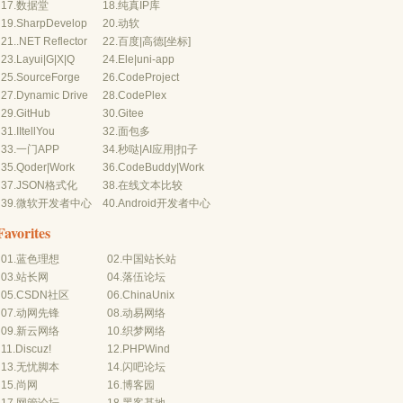
17.
数据堂
18.
纯真IP库
19.
SharpDevelop
20.
动软
21.
.NET Reflector
22.
百度
|
高德
[坐标]
23.
Layui
|
G
|
X
|
Q
24.
Ele
|
uni-app
25.
SourceForge
26.
CodeProject
27.
Dynamic Drive
28.
CodePlex
29.
GitHub
30.
Gitee
31.
IItellYou
32.
面包多
33.
一门APP
34.
秒哒
|
AI应用
|
扣子
35.
Qoder
|
Work
36.
CodeBuddy
|
Work
37.
JSON格式化
38.
在线文本比较
39.
微软开发者中心
40.
Android开发者中心
Favorites
01.
蓝色理想
02.
中国站长站
03.
站长网
04.
落伍论坛
05.
CSDN社区
06.
ChinaUnix
07.
动网先锋
08.
动易网络
09.
新云网络
10.
织梦网络
11.
Discuz!
12.
PHPWind
13.
无忧脚本
14.
闪吧论坛
15.
尚网
16.
博客园