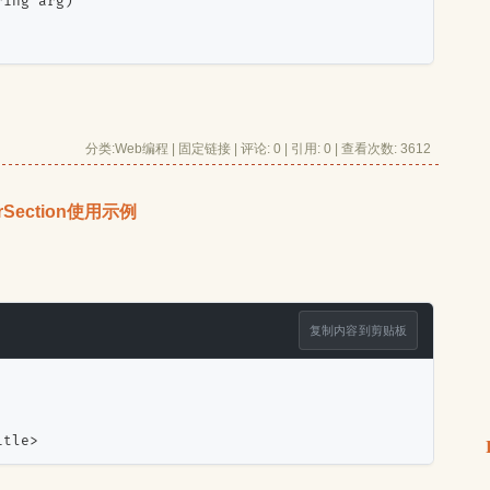
ring arg)
分类:
Web编程
| 
固定链接
| 
评论: 0
| 引用: 0 | 查看次数: 3612 
rSection使用示例
复制内容到剪贴板
itle>