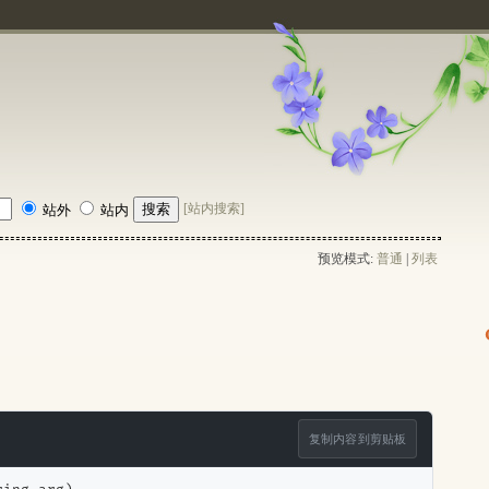
[站内搜索]
站外
站内
预览模式:
普通
| 
列表
复制内容到剪贴板