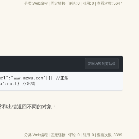
分类:
Web编程
| 
固定链接
| 
评论: 0
| 引用: 0 | 查看次数: 5647 
复制内容到剪贴板
url":"www.mzwu.com"}]} //正常
a":null} //出错
常和出错返回不同的对象：
分类:
Web编程
| 
固定链接
| 
评论: 0
| 引用: 0 | 查看次数: 3399 