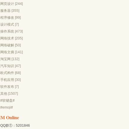
网页设计 [244]
服务器 [355]
程序修改 [99]
设计模式 [7]
操作系统 [473]
网络技术 [205]
网络破解 [50]
网络文摘 [141]
淘宝网 [132]
汽车知识 [47]
欧式构件 [68]
手机应用 [30]
软件发布 [7]
其他 [1507]
#软键盘#
#emoji#
IM Online
QQ群①：5201846