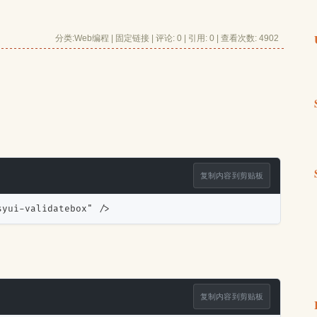
分类:
Web编程
| 
固定链接
| 
评论: 0
| 引用: 0 | 查看次数: 4902 
复制内容到剪贴板
syui-validatebox" />
复制内容到剪贴板