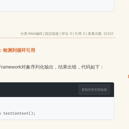
分类:
Web编程
| 
固定链接
| 
评论: 0
| 引用: 0 | 查看次数: 10152 
化出错：检测到循环引用
tity Framework对象序列化输出，结果出错，代码如下：
复制内容到剪贴板
w testContext();