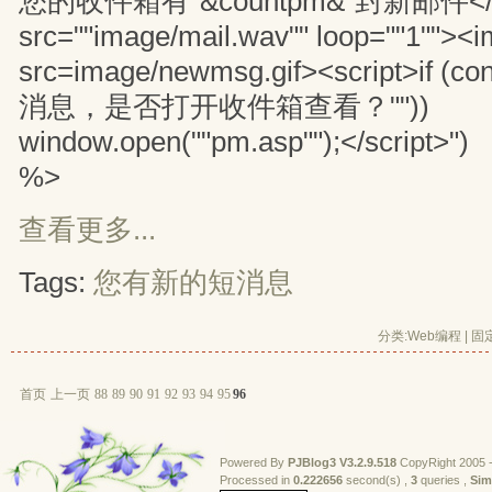
您的收件箱有"&countpm&"封新邮件</a
src=""image/mail.wav"" loop=""1""><
src=image/newmsg.gif><script>if 
消息，是否打开收件箱查看？""))
window.open(""pm.asp"");</script>")
%>
查看更多...
Tags:
您有新的短消息
分类:
Web编程
| 
固
首页
上一页
88
89
90
91
92
93
94
95
96
Powered By
PJBlog3
V3.2.9.518
CopyRight 2005 -
Processed in 
0.222656
second(s) , 
3
queries , 
Sim