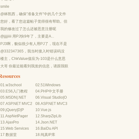
smile
@林凯西，确保“准备文件”中的几个文件
都有安装，S...
您好，看了您这篇帖子觉得很有帮助。但
是有个问题想请...
我的修改过了怎么还被恶意注册呢
@jjjjiiii 用PJ快9年了，主要是A...
PJ3啊，貌似很少有人用PJ了，现在不是
WP就是z...
@332347365，我当时接入时错误码没
有-10...
楼主，ChkValue值应为-103是什么意思
呢？...
大哥 你最近能看到我发的信息，请跟我联
系，我有个制...
Resources
01.
w3school
02.
51Windows
03.
ES6入门教程
04.
PHP中文手册
05.
MSDN
|
.NET
06.
Visual Studio
|
O
07.
ASP.NET MVC2
08.
ASP.NET MVC3
09.
jQuery
|
D
|
P
10.
Vue.js
11.
AspNetPager
12.
SharpZipLib
13.
AjaxPro
14.
Json.NET
15.
Web Services
16.
BaiDu API
17.
数据堂
18.
纯真IP库