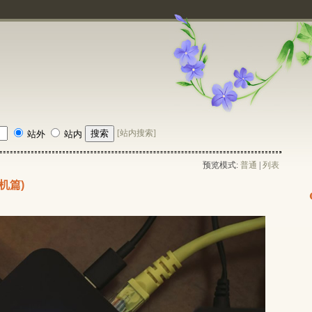
[站内搜索]
站外
站内
预览模式:
普通
| 
列表
机篇)