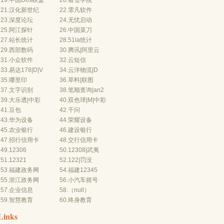
19.
中国Dos联盟
20.
看雪学院
21.
汉化新世纪
22.
霏凡软件
23.
深度论坛
24.
无忧启动
25.
阿江探针
26.
中国菜刀
27.
站长统计
28.
51la统计
29.
西部数码
30.
腾讯
|
阿里云
31.
小众软件
32.
云短信
33.
易
达178
|
D
|
V
34.
云
洋物流
|
D
35.
哪里印
36.
草料
|
联图
37.
文字识别
38.
笔顺查询
|
an2
39.
大乐透
|
中彩
40.
双色球
|
M
|
中彩
41.
豆包
42.
千问
43.
华为设备
44.
荣耀设备
45.
农业银行
46.
建设银行
47.
招行信用卡
48.
交行信用
卡
49.
12306
50.
12308
|
武夷
51.
12321
52.
122
|
罚没
53.
福建政务网
54.
福建12345
55.
浙江政务网
56.
小汽车摇号
57.
企业信息
58.（null）
59.
智慧教育
60.
终身教育
Links