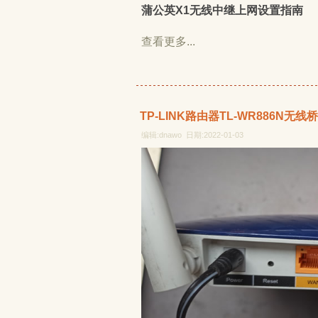
蒲公英X1无线中继上网设置指南
查看更多...
TP-LINK路由器TL-WR886N无
编辑:dnawo 日期:2022-01-03