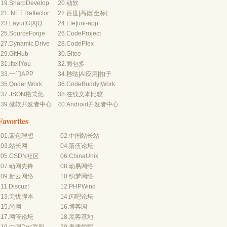
19.
SharpDevelop
20.
动软
21.
.NET Reflector
22.
百度
|
高德
[坐标]
23.
Layui
|
G
|
X
|
Q
24.
Ele
|
uni-app
25.
SourceForge
26.
CodeProject
27.
Dynamic Drive
28.
CodePlex
29.
GitHub
30.
Gitee
31.
IItellYou
32.
面包多
33.
一门APP
34.
秒哒
|
AI应用
|
扣子
35.
Qoder
|
Work
36.
CodeBuddy
|
Work
37.
JSON格式化
38.
在线文本比较
39.
微软开发者中心
40.
Android开发者中心
Favorites
01.
蓝色理想
02.
中国站长站
03.
站长网
04.
落伍论坛
05.
CSDN社区
06.
ChinaUnix
07.
动网先锋
08.
动易网络
09.
新云网络
10.
织梦网络
11.
Discuz!
12.
PHPWind
13.
无忧脚本
14.
闪吧论坛
15.
尚网
16.
博客园
17.
网管论坛
18.
黑客基地