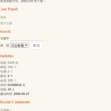
欢迎加群讨论，加群注明"木子屋"。
User Panel
登录
用户注册
Search
关键字 
类 型 
Statistics
日志:
5205
篇
评论:
355
个
引用:
0
个
留言:
0
个
会员:
289
人
访问:
61588618
次
在线:
44
人
建站时间:
2006-06-27
Recent Comments
不错呦！