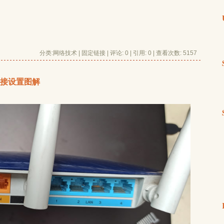
分类:
网络技术
| 
固定链接
| 
评论: 0
| 引用: 0 | 查看次数: 5157 
线桥接设置图解