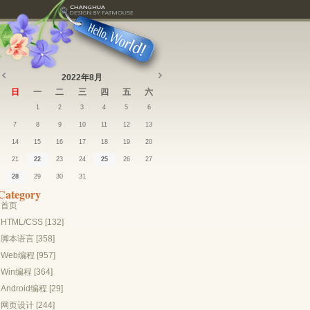
2022年8月
日
一
二
三
四
五
六
1
2
3
4
5
6
7
8
9
10
11
12
13
14
15
16
17
18
19
20
21
22
23
24
25
26
27
28
29
30
31
Category
首页
HTML/CSS [132]
脚本语言 [358]
Web编程 [957]
Win编程 [364]
Android编程 [29]
网页设计 [244]