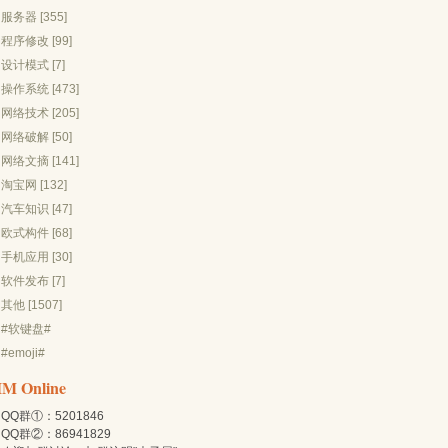
服务器 [355]
程序修改 [99]
设计模式 [7]
操作系统 [473]
网络技术 [205]
网络破解 [50]
网络文摘 [141]
淘宝网 [132]
汽车知识 [47]
欧式构件 [68]
手机应用 [30]
软件发布 [7]
其他 [1507]
#软键盘#
#emoji#
IM Online
QQ群①：5201846
QQ群②：86941829