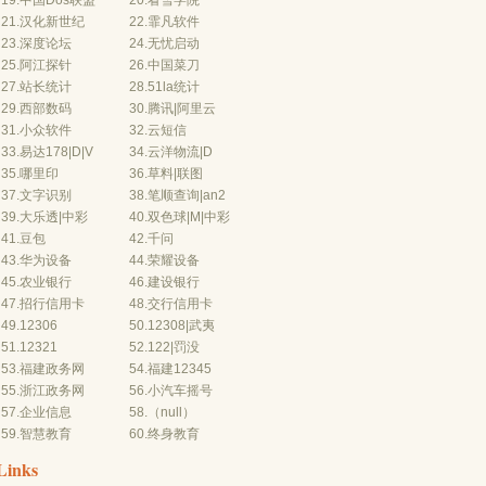
19.
中国Dos联盟
20.
看雪学院
21.
汉化新世纪
22.
霏凡软件
23.
深度论坛
24.
无忧启动
25.
阿江探针
26.
中国菜刀
27.
站长统计
28.
51la统计
29.
西部数码
30.
腾讯
|
阿里云
31.
小众软件
32.
云短信
33.
易
达178
|
D
|
V
34.
云
洋物流
|
D
35.
哪里印
36.
草料
|
联图
37.
文字识别
38.
笔顺查询
|
an2
39.
大乐透
|
中彩
40.
双色球
|
M
|
中彩
41.
豆包
42.
千问
43.
华为设备
44.
荣耀设备
45.
农业银行
46.
建设银行
47.
招行信用卡
48.
交行信用
卡
49.
12306
50.
12308
|
武夷
51.
12321
52.
122
|
罚没
53.
福建政务网
54.
福建12345
55.
浙江政务网
56.
小汽车摇号
57.
企业信息
58.（null）
59.
智慧教育
60.
终身教育
Links