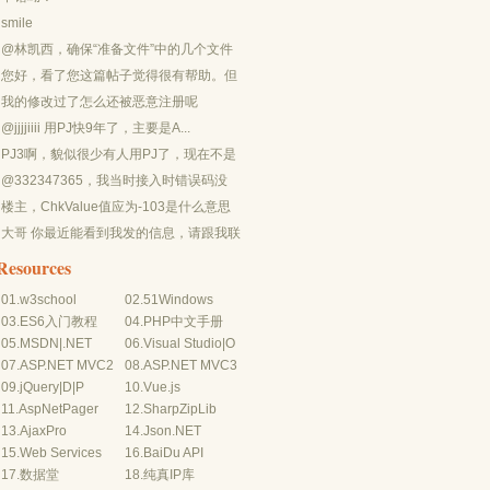
smile
@林凯西，确保“准备文件”中的几个文件
都有安装，S...
您好，看了您这篇帖子觉得很有帮助。但
是有个问题想请...
我的修改过了怎么还被恶意注册呢
@jjjjiiii 用PJ快9年了，主要是A...
PJ3啊，貌似很少有人用PJ了，现在不是
WP就是z...
@332347365，我当时接入时错误码没
有-10...
楼主，ChkValue值应为-103是什么意思
呢？...
大哥 你最近能看到我发的信息，请跟我联
系，我有个制...
Resources
01.
w3school
02.
51Windows
03.
ES6入门教程
04.
PHP中文手册
05.
MSDN
|
.NET
06.
Visual Studio
|
O
07.
ASP.NET MVC2
08.
ASP.NET MVC3
09.
jQuery
|
D
|
P
10.
Vue.js
11.
AspNetPager
12.
SharpZipLib
13.
AjaxPro
14.
Json.NET
15.
Web Services
16.
BaiDu API
17.
数据堂
18.
纯真IP库