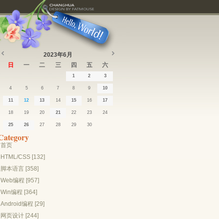
2023年6月
日
一
二
三
四
五
六
1
2
3
4
5
6
7
8
9
10
11
12
13
14
15
16
17
18
19
20
21
22
23
24
25
26
27
28
29
30
Category
首页
HTML/CSS [132]
脚本语言 [358]
Web编程 [957]
Win编程 [364]
Android编程 [29]
网页设计 [244]