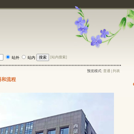
[站内搜索]
站外
站内
预览模式:
普通
| 
列表
料和流程