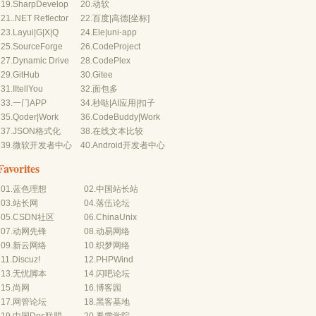
19.
SharpDevelop
20.
动软
21.
.NET Reflector
22.
百度
|
高德
[坐标]
23.
Layui
|
G
|
X
|
Q
24.
Ele
|
uni-app
25.
SourceForge
26.
CodeProject
27.
Dynamic Drive
28.
CodePlex
29.
GitHub
30.
Gitee
31.
IItellYou
32.
面包多
33.
一门APP
34.
秒哒
|
AI应用
|
扣子
35.
Qoder
|
Work
36.
CodeBuddy
|
Work
37.
JSON格式化
38.
在线文本比较
39.
微软开发者中心
40.
Android开发者中心
Favorites
01.
蓝色理想
02.
中国站长站
03.
站长网
04.
落伍论坛
05.
CSDN社区
06.
ChinaUnix
07.
动网先锋
08.
动易网络
09.
新云网络
10.
织梦网络
11.
Discuz!
12.
PHPWind
13.
无忧脚本
14.
闪吧论坛
15.
尚网
16.
博客园
17.
网管论坛
18.
黑客基地