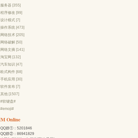
服务器 [355]
程序修改 [99]
设计模式 [7]
操作系统 [473]
网络技术 [205]
网络破解 [50]
网络文摘 [141]
淘宝网 [132]
汽车知识 [47]
欧式构件 [68]
手机应用 [30]
软件发布 [7]
其他 [1507]
#软键盘#
#emoji#
IM Online
QQ群①：5201846
QQ群②：86941829