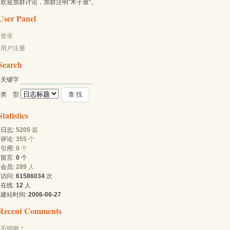
欢迎加群讨论，加群注明"木子屋"。
User Panel
登录
用户注册
Search
关键字 
类 型 
Statistics
日志:
5205
篇
评论:
355
个
引用:
0
个
留言:
0
个
会员:
289
人
访问:
61586034
次
在线:
12
人
建站时间:
2006-06-27
Recent Comments
不错呦！