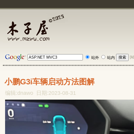
[
站外
站内
小鹏G3i车辆启动方法图解
编辑:dnawo 日期:2023-08-31