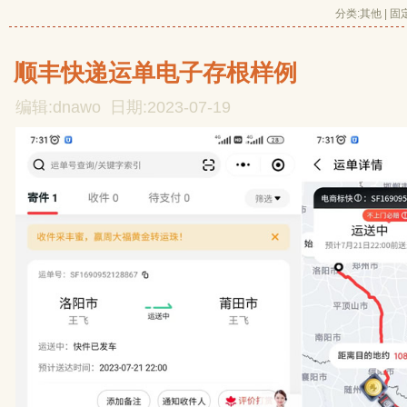
分类:
其他
| 
固
顺丰快递运单电子存根样例
编辑:dnawo 日期:2023-07-19