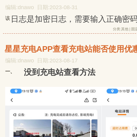
编辑:dnawo 日期:2023-08-31
日志是加密日志，需要输入正确密
该
分类:
其他
| 
固
星星充电APP查看充电站能否使用优
编辑:dnawo 日期:2023-08-17
没到充电站查看方法
一、