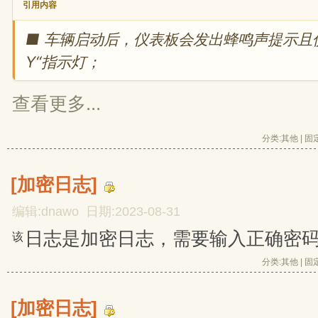
引用内容
■ 车辆启动后，仪表板会发出蜂鸣声提示且仪
Y“指示灯；
查看更多...
分类:
其他
| 
固
[加密日志]
编辑:dnawo 日期:2023-08-31
日志是加密日志，需要输入正确密
该
分类:
其他
| 
固
[加密日志]