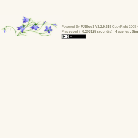
Powered By
PJBlog3
V3.2.9.518
CopyRight 2005 -
Processed in 
0.203125
second(s) , 
4
queries , 
Sim