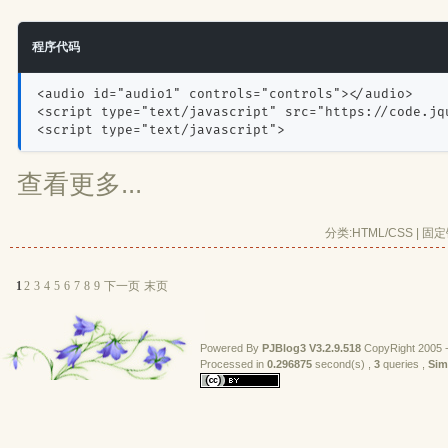
程序代码
<audio id="audio1" controls="controls"></audio>
<script type="text/javascript" src="https://code.jq
<script type="text/javascript">
查看更多...
分类:
HTML/CSS
| 
固定
1
2
3
4
5
6
7
8
9
下一页
末页
Powered By
PJBlog3
V3.2.9.518
CopyRight 2005 -
Processed in 
0.296875
second(s) , 
3
queries , 
Sim