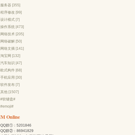
服务器 [355]
程序修改 [99]
设计模式 [7]
操作系统 [473]
网络技术 [205]
网络破解 [50]
网络文摘 [141]
淘宝网 [132]
汽车知识 [47]
欧式构件 [68]
手机应用 [30]
软件发布 [7]
其他 [1507]
#软键盘#
#emoji#
IM Online
QQ群①：5201846
QQ群②：86941829