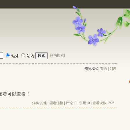
[站内搜索]
站外
站内
预览模式:
普通
| 
列表
布者可以查看！ 
分类:
其他
| 
固定链接
| 
评论: 0
| 引用: 0 | 查看次数: 305 