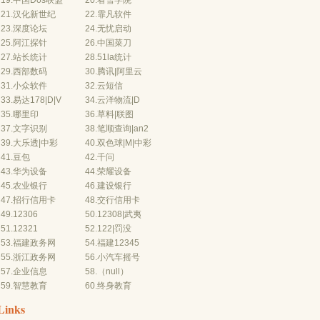
19.
中国Dos联盟
20.
看雪学院
21.
汉化新世纪
22.
霏凡软件
23.
深度论坛
24.
无忧启动
25.
阿江探针
26.
中国菜刀
27.
站长统计
28.
51la统计
29.
西部数码
30.
腾讯
|
阿里云
31.
小众软件
32.
云短信
33.
易
达178
|
D
|
V
34.
云
洋物流
|
D
35.
哪里印
36.
草料
|
联图
37.
文字识别
38.
笔顺查询
|
an2
39.
大乐透
|
中彩
40.
双色球
|
M
|
中彩
41.
豆包
42.
千问
43.
华为设备
44.
荣耀设备
45.
农业银行
46.
建设银行
47.
招行信用卡
48.
交行信用
卡
49.
12306
50.
12308
|
武夷
51.
12321
52.
122
|
罚没
53.
福建政务网
54.
福建12345
55.
浙江政务网
56.
小汽车摇号
57.
企业信息
58.（null）
59.
智慧教育
60.
终身教育
Links