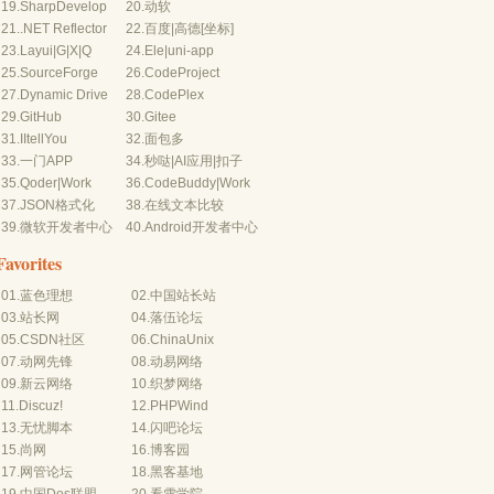
19.
SharpDevelop
20.
动软
21.
.NET Reflector
22.
百度
|
高德
[坐标]
23.
Layui
|
G
|
X
|
Q
24.
Ele
|
uni-app
25.
SourceForge
26.
CodeProject
27.
Dynamic Drive
28.
CodePlex
29.
GitHub
30.
Gitee
31.
IItellYou
32.
面包多
33.
一门APP
34.
秒哒
|
AI应用
|
扣子
35.
Qoder
|
Work
36.
CodeBuddy
|
Work
37.
JSON格式化
38.
在线文本比较
39.
微软开发者中心
40.
Android开发者中心
Favorites
01.
蓝色理想
02.
中国站长站
03.
站长网
04.
落伍论坛
05.
CSDN社区
06.
ChinaUnix
07.
动网先锋
08.
动易网络
09.
新云网络
10.
织梦网络
11.
Discuz!
12.
PHPWind
13.
无忧脚本
14.
闪吧论坛
15.
尚网
16.
博客园
17.
网管论坛
18.
黑客基地