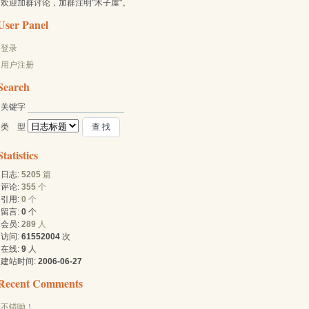
欢迎加群讨论，加群注明"木子屋"。
User Panel
登录
用户注册
Search
关键字 
类 型 
Statistics
日志:
5205
篇
评论:
355
个
引用:
0
个
留言:
0
个
会员:
289
人
访问:
61552004
次
在线:
9
人
建站时间:
2006-06-27
Recent Comments
不错呦！