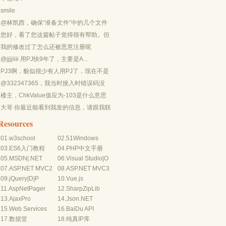
smile
@林凯西，确保“准备文件”中的几个文件
都有安装，S...
您好，看了您这篇帖子觉得很有帮助。但
是有个问题想请...
我的修改过了怎么还被恶意注册呢
@jjjjiiii 用PJ快9年了，主要是A...
PJ3啊，貌似很少有人用PJ了，现在不是
WP就是z...
@332347365，我当时接入时错误码没
有-10...
楼主，ChkValue值应为-103是什么意思
呢？...
大哥 你最近能看到我发的信息，请跟我联
系，我有个制...
Resources
01.
w3school
02.
51Windows
03.
ES6入门教程
04.
PHP中文手册
05.
MSDN
|
.NET
06.
Visual Studio
|
O
07.
ASP.NET MVC2
08.
ASP.NET MVC3
09.
jQuery
|
D
|
P
10.
Vue.js
11.
AspNetPager
12.
SharpZipLib
13.
AjaxPro
14.
Json.NET
15.
Web Services
16.
BaiDu API
17.
数据堂
18.
纯真IP库