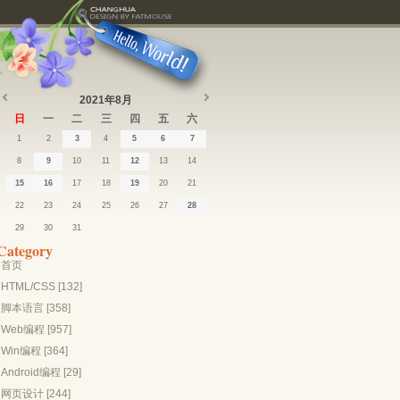
2021年8月
日
一
二
三
四
五
六
1
2
3
4
5
6
7
8
9
10
11
12
13
14
15
16
17
18
19
20
21
22
23
24
25
26
27
28
29
30
31
Category
首页
HTML/CSS [132]
脚本语言 [358]
Web编程 [957]
Win编程 [364]
Android编程 [29]
网页设计 [244]