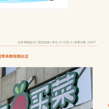
分类:
网络技术
| 
固定链接
| 
评论: 0
| 引用: 0 | 查看次数: 24347 
超简单教程都在这