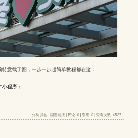
编特意截了图，一步一步超简单教程都在这：
”小程序：
分类:
其他
| 
固定链接
| 
评论: 0
| 引用: 0 | 查看次数: 4527 