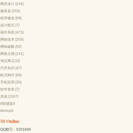
网页设计 [244]
服务器 [355]
程序修改 [99]
设计模式 [7]
操作系统 [473]
网络技术 [205]
网络破解 [50]
网络文摘 [141]
淘宝网 [132]
汽车知识 [47]
欧式构件 [68]
手机应用 [30]
软件发布 [7]
其他 [1507]
#软键盘#
#emoji#
IM Online
QQ群①：5201846