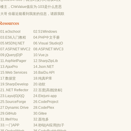
有-10...
楼主，ChkValue值应为-103是什么意思
呢？...
大哥 你最近能看到我发的信息，请跟我联
系，我有个制...
Resources
01.
w3school
02.
51Windows
03.
ES6入门教程
04.
PHP中文手册
05.
MSDN
|
.NET
06.
Visual Studio
|
O
07.
ASP.NET MVC2
08.
ASP.NET MVC3
09.
jQuery
|
D
|
P
10.
Vue.js
11.
AspNetPager
12.
SharpZipLib
13.
AjaxPro
14.
Json.NET
15.
Web Services
16.
BaiDu API
17.
数据堂
18.
纯真IP库
19.
SharpDevelop
20.
动软
21.
.NET Reflector
22.
百度
|
高德
[坐标]
23.
Layui
|
G
|
X
|
Q
24.
Ele
|
uni-app
25.
SourceForge
26.
CodeProject
27.
Dynamic Drive
28.
CodePlex
29.
GitHub
30.
Gitee
31.
IItellYou
32.
面包多
33.
一门APP
34.
秒哒
|
AI应用
|
扣子