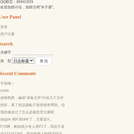
QQ群②：86941829
欢迎加群讨论，加群注明"木子屋"。
User Panel
登录
用户注册
Search
关键字 
类 型 
Recent Comments
不错呦！
smile
@林凯西，确保“准备文件”中的几个文件
都有安装，S...
您好，看了您这篇帖子觉得很有帮助。但
是有个问题想请...
我的修改过了怎么还被恶意注册呢
@jjjjiiii 用PJ快9年了，主要是A...
PJ3啊，貌似很少有人用PJ了，现在不是
WP就是z...
@332347365，我当时接入时错误码没