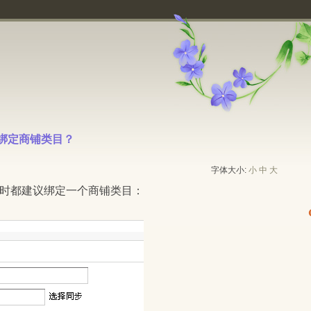
绑定商铺类目？ 
字体大小:
小
中
大
栏目时都建议绑定一个商铺类目：