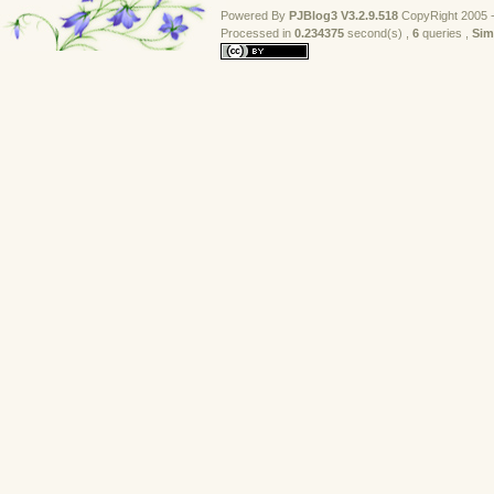
Powered By
PJBlog3
V3.2.9.518
CopyRight 2005 -
Processed in 
0.234375
second(s) , 
6
queries , 
Sim