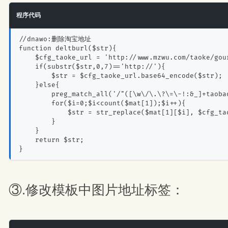
程序代码
//dnawo:删除淘宝地址
function deltburl($str){
    $cfg_taoke_url = 'http://www.mzwu.com/taoke/gou
    if(substr($str,0,7)=='http://'){
        $str = $cfg_taoke_url.base64_encode($str);
    }else{
        preg_match_all('/"([\w\/\.\?\=\-!:&_]+taoba
        for($i=0;$i<count($mat[1]);$i++){
            $str = str_replace($mat[1][$i], $cfg_ta
        }
    }
    return $str;
}
③.修改模板中图片地址标签：