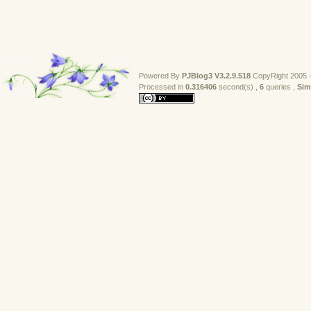
Powered By
PJBlog3
V3.2.9.518
CopyRight 2005 -
Processed in 
0.316406
second(s) , 
6
queries , 
Sim