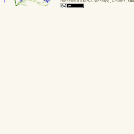
Processed in 
0.187500
second(s) , 
6
queries , 
Sim