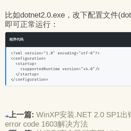
比如dotnet2.0.exe，改下配置文件(dotnet
即可正常运行：
程序代码
<?xml version="1.0" encoding="utf-8"?>
<configuration>
  <startup>
    <supportedRuntime version="v4.0"/>
  </startup>
</configuration>
上一篇:
WinXP安装.NET 2.0 SP1出错
error code 1603解决方法