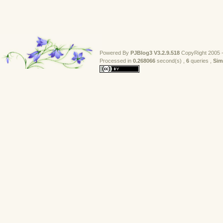
Powered By
PJBlog3
V3.2.9.518
CopyRight 2005 -
Processed in 
0.268066
second(s) , 
6
queries , 
Sim