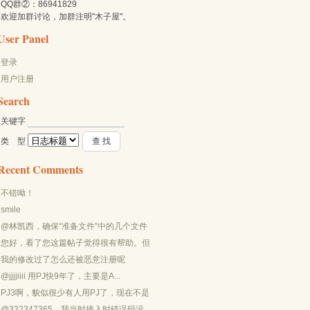
QQ群②：86941829
欢迎加群讨论，加群注明"木子屋"。
User Panel
登录
用户注册
Search
关键字 
类 型 
Recent Comments
不错呦！
smile
@林凯西，确保“准备文件”中的几个文件
都有安装，S...
您好，看了您这篇帖子觉得很有帮助。但
是有个问题想请...
我的修改过了怎么还被恶意注册呢
@jjjjiiii 用PJ快9年了，主要是A...
PJ3啊，貌似很少有人用PJ了，现在不是
WP就是z...
@332347365，我当时接入时错误码没