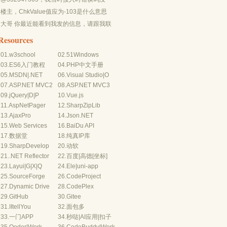
有-10...
楼主，ChkValue值应为-103是什么意思
呢？...
大哥 你最近能看到我发的信息，请跟我联
系，我有个制...
Resources
01.
w3school
02.
51Windows
03.
ES6入门教程
04.
PHP中文手册
05.
MSDN
|
.NET
06.
Visual Studio
|
O
07.
ASP.NET MVC2
08.
ASP.NET MVC3
09.
jQuery
|
D
|
P
10.
Vue.js
11.
AspNetPager
12.
SharpZipLib
13.
AjaxPro
14.
Json.NET
15.
Web Services
16.
BaiDu API
17.
数据堂
18.
纯真IP库
19.
SharpDevelop
20.
动软
21.
.NET Reflector
22.
百度
|
高德
[坐标]
23.
Layui
|
G
|
X
|
Q
24.
Ele
|
uni-app
25.
SourceForge
26.
CodeProject
27.
Dynamic Drive
28.
CodePlex
29.
GitHub
30.
Gitee
31.
IItellYou
32.
面包多
33.
一门APP
34.
秒哒
|
AI应用
|
扣子