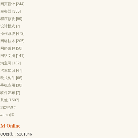
网页设计 [244]
服务器 [355]
程序修改 [99]
设计模式 [7]
操作系统 [473]
网络技术 [205]
网络破解 [50]
网络文摘 [141]
淘宝网 [132]
汽车知识 [47]
欧式构件 [68]
手机应用 [30]
软件发布 [7]
其他 [1507]
#软键盘#
#emoji#
IM Online
QQ群①：5201846