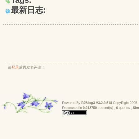
Tags:
最新日志:
请
登录
后再发表评论！
Powered By
PJBlog3
V3.2.9.518
CopyRight 2005 -
Processed in 
0.218750
second(s) , 
6
queries , 
Sim