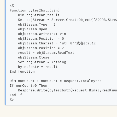
<%
Function bytes2bstr(vin)
    Dim objStream,result    
    Set objStream = Server.CreateObject("ADODB.Stre
    objStream.Type = 2
    objStream.Open
    objStream.WriteText vin
    objStream.Position = 0
    objStream.Charset = "utf-8"'或者gb2312    
    objStream.Position = 2
    result = objStream.ReadText
    objStream.Close
    Set objStream = Nothing
    bytes2bstr = result
End function
Dim numCount : numCount = Request.TotalBytes
If numCount>0 Then
    Response.Write(bytes2bstr(Request.BinaryRead(nu
End If
%>