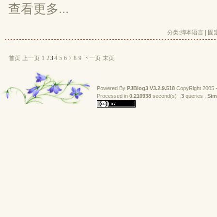
查看更多...
分类:
脚本语言
| 
固
首页
上一页
1
2
3
4
5
6
7
8
9
下一页
末页
Powered By
PJBlog3
V3.2.9.518
CopyRight 2005 -
Processed in 
0.210938
second(s) , 
3
queries , 
Sim